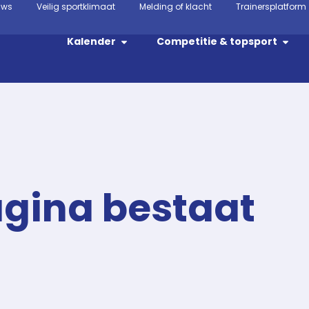
uws
Veilig sportklimaat
Melding of klacht
Trainersplatform
Kalender
Competitie & topsport
agina bestaat