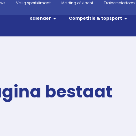
uws
Veilig sportklimaat
Melding of klacht
Trainersplatform
Kalender
Competitie & topsport
agina bestaat