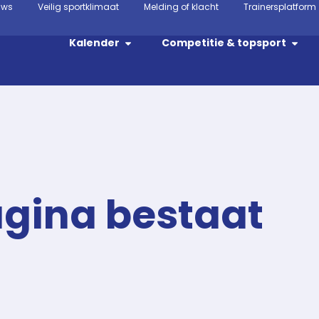
uws
Veilig sportklimaat
Melding of klacht
Trainersplatform
Kalender
Competitie & topsport
agina bestaat