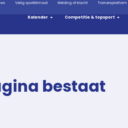
uws
Veilig sportklimaat
Melding of klacht
Trainersplatform
Kalender
Competitie & topsport
agina bestaat