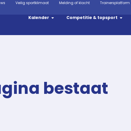
uws
Veilig sportklimaat
Melding of klacht
Trainersplatform
Kalender
Competitie & topsport
agina bestaat