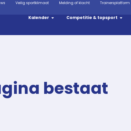
uws
Veilig sportklimaat
Melding of klacht
Trainersplatform
Kalender
Competitie & topsport
agina bestaat