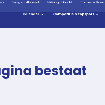
uws
Veilig sportklimaat
Melding of klacht
Trainersplatform
Kalender
Competitie & topsport
agina bestaat