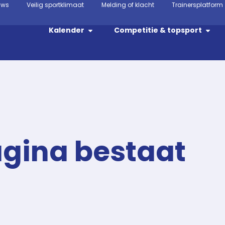
uws
Veilig sportklimaat
Melding of klacht
Trainersplatform
Kalender
Competitie & topsport
agina bestaat