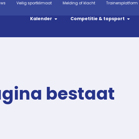
uws
Veilig sportklimaat
Melding of klacht
Trainersplatform
Kalender
Competitie & topsport
agina bestaat