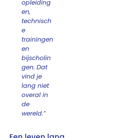
opleiding
en,
technisch
e
trainingen
en
bijscholin
gen. Dat
vind je
lang niet
overal in
de
wereld.”
Een leven lang