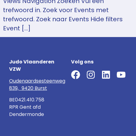
Views Navigation Zoeken Vul een
trefwoord in. Zoek voor Events met
trefwoord. Zoek naar Events Hide filters
Event […]
Judo Vlaanderen
Volg ons
VZW
Oudenaardsesteenweg
839, 9420 Burst
BE0421.410.758
RPR Gent afd
Dendermonde