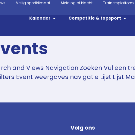
uws
Veilig sportklimaat
Melding of klacht
Trainersplatform
Kalender
Competitie & topsport
Events
arch and Views Navigation Zoeken Vul een tr
ilters Event weergaves navigatie Lijst Lijst M
Volg ons