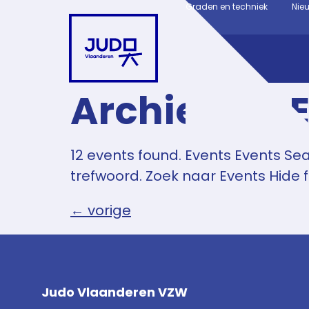
Graden en techniek
Nie
Archieven:
12 events found. Events Events Se
trefwoord. Zoek naar Events Hide f
←
vorige
Judo Vlaanderen VZW