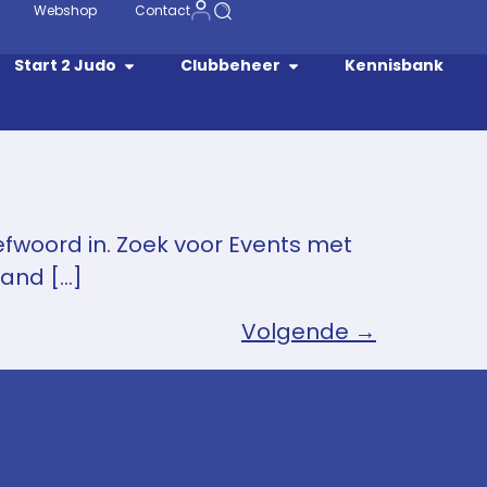
Webshop
Contact
Start 2 Judo
Clubbeheer
Kennisbank
efwoord in. Zoek voor Events met
aand […]
Volgende
→