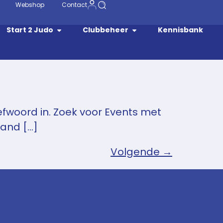
Webshop
Contact
Start 2 Judo
Clubbeheer
Kennisbank
efwoord in. Zoek voor Events met
aand […]
Volgende
→