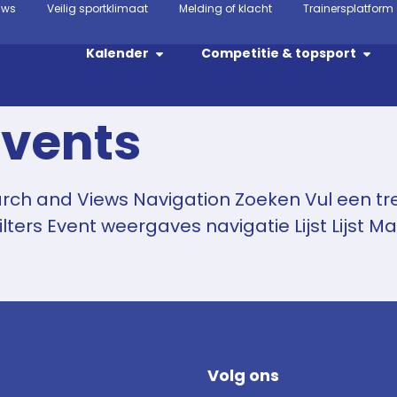
uws
Veilig sportklimaat
Melding of klacht
Trainersplatform
Kalender
Competitie & topsport
Events
arch and Views Navigation Zoeken Vul een tr
ilters Event weergaves navigatie Lijst Lijst M
Volg ons