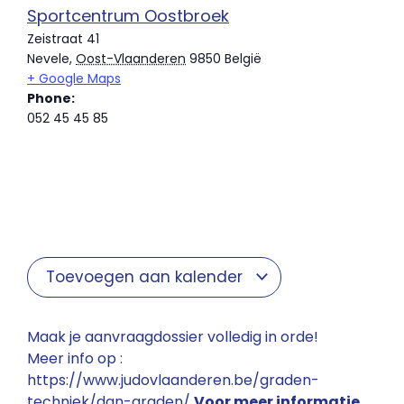
Sportcentrum Oostbroek
Zeistraat 41
Nevele
,
Oost-Vlaanderen
9850
België
+ Google Maps
Phone:
052 45 45 85
Toevoegen aan kalender
Maak je aanvraagdossier volledig in orde!
Meer info op :
https://www.judovlaanderen.be/graden-
techniek/dan-graden/
Voor meer informatie,