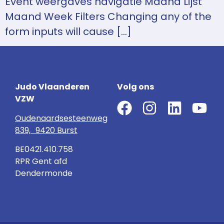
Event weergaves navigatie Maand Lijst
Maand Week Filters Changing any of the
form inputs will cause […]
Judo Vlaanderen
Volg ons
VZW
Oudenaardsesteenweg
839, 9420 Burst
BE0421.410.758
RPR Gent afd
Dendermonde