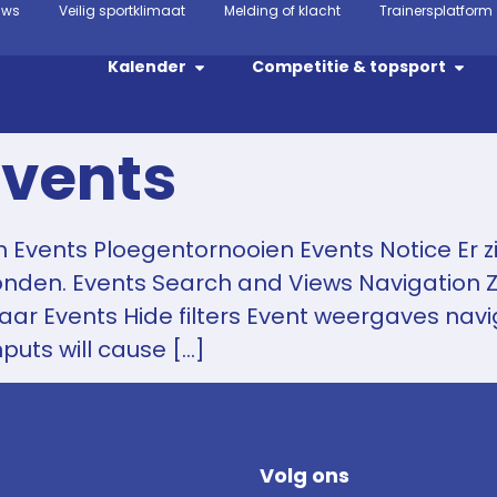
uws
Veilig sportklimaat
Melding of klacht
Trainersplatform
Kalender
Competitie & topsport
Events
 Events Ploegentornooien Events Notice Er z
vonden. Events Search and Views Navigation Z
naar Events Hide filters Event weergaves na
puts will cause […]
Volg ons